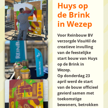
Huys op
de Brink
in Wezep
Voor Reinbouw BV
verzorgde VisuHil de
creatieve invulling
van de feestelijke
start bouw van Huys
op de Brink in
Wezep.
Op donderdag 23
april werd de start
van de bouw officieel
gevierd samen met
toekomstige
bewoners, betrokken